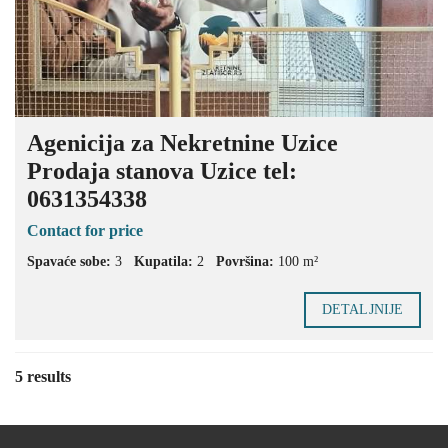
Agenicija za Nekretnine Uzice
Prodaja stanova Uzice tel:
0631354338
Contact for price
Spavaće sobe:
3
Kupatila:
2
Površina:
100 m²
DETALJNIJE
5 results