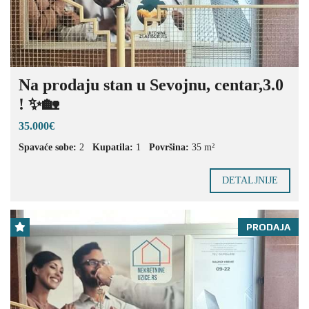
Na prodaju stan u Sevojnu, centar,3.0
! ✨🏡
35.000€
Spavaće sobe:
2
Kupatila:
1
Površina:
35 m²
DETALJNIJE
PRODAJA