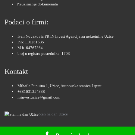
Preuzimanje dokumenata
Podaci o firmi:
Ivan Novakovic PR IN Invest Agencija za nekretnine Uzice
Pib: 110261535
M.b. 64767364
broj u registru posrednika: 1703
Kontakt
Mihaila Pupuina 1, Uzice, Autobuska stanica I sprat
+381631354338
ininvestuzice@gmail.com
Stan na dan Užice
Nekretnine Zlatibor