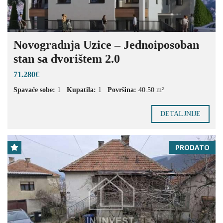
Novogradnja Uzice – Jednoiposoban
stan sa dvorištem 2.0
71.280€
Spavaće sobe:
1
Kupatila:
1
Površina:
40.50 m²
DETALJNIJE
PRODATO