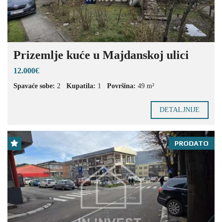
Prizemlje kuće u Majdanskoj ulici
12.000€
Spavaće sobe:
2
Kupatila:
1
Površina:
49 m²
DETALJNIJE
PRODATO