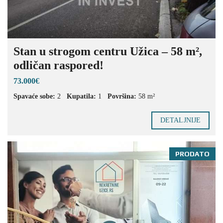
Stan u strogom centru Užica – 58 m²,
odličan raspored!
73.000€
Spavaće sobe:
2
Kupatila:
1
Površina:
58 m²
DETALJNIJE
PRODATO