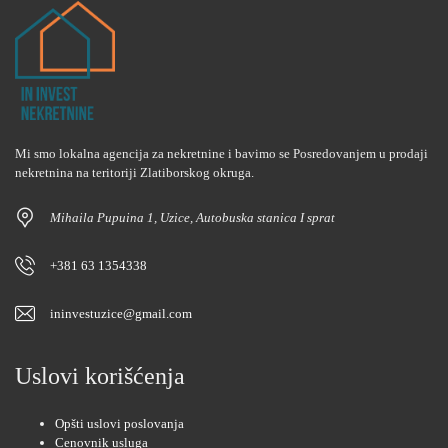
Mi smo lokalna agencija za nekretnine i bavimo se Posredovanjem u prodaji
nekretnina na teritoriji Zlatiborskog okruga.
Mihaila Pupuina 1, Uzice, Autobuska stanica I sprat
+381 63 1354338
ininvestuzice@gmail.com
Uslovi korišćenja
Opšti uslovi poslovanja
Cenovnik usluga