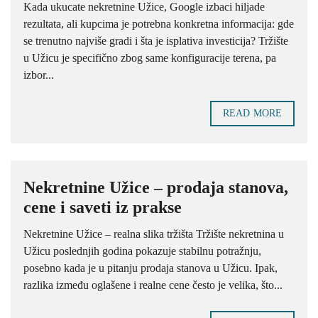
Kada ukucate nekretnine Užice, Google izbaci hiljade
rezultata, ali kupcima je potrebna konkretna informacija: gde
se trenutno najviše gradi i šta je isplativa investicija? Tržište
u Užicu je specifično zbog same konfiguracije terena, pa
izbor...
READ MORE
Nekretnine Užice – prodaja stanova,
cene i saveti iz prakse
Nekretnine Užice – realna slika tržišta Tržište nekretnina u
Užicu poslednjih godina pokazuje stabilnu potražnju,
posebno kada je u pitanju prodaja stanova u Užicu. Ipak,
razlika između oglašene i realne cene često je velika, što...