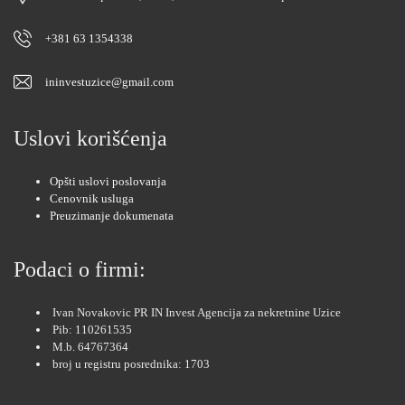
+381 63 1354338
ininvestuzice@gmail.com
Uslovi korišćenja
Opšti uslovi poslovanja
Cenovnik usluga
Preuzimanje dokumenata
Podaci o firmi:
Ivan Novakovic PR IN Invest Agencija za nekretnine Uzice
Pib: 110261535
M.b. 64767364
broj u registru posrednika: 1703