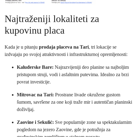
Najtraženiji lokaliteti za
kupovinu placa
Kada je u pitanju
prodaja placeva na Tari
, tri lokacije se
izdvajaju po svojoj atraktivnosti i infrastrukturnoj opremljenosti:
Kaluđerske Bare:
Najrazvijeniji deo planine sa najboljim
pristupom struji, vodi i asfaltnim putevima. Idealno za brzi
povrat investicije.
Mitrovac na Tari:
Prostrane livade okružene gustom
šumom, savršene za one koji traže mir i autentičan planinski
doživljaj.
Zaovine i Sekulić:
Sve popularnije zone sa spektakularnim
pogledom na jezero Zaovine, gde je potražnja za
građevinskim zemljištem u stalnom porastu.