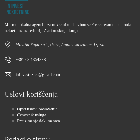
Mi smo lokalna agencija za nekretnine i bavimo se Posredovanjem u prodaji
nekretnina na teritoriji Zlatiborskog okruga.
Mihaila Pupuina 1, Uzice, Autobuska stanica I sprat
+381 63 1354338
ininvestuzice@gmail.com
Uslovi korišćenja
Opšti uslovi poslovanja
Cenovnik usluga
Preuzimanje dokumenata
Podaci o firmi: