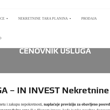
ICE
NEKRETNINE TARA PLANINA
PRODAJA
O
P
R
CENOVNIK USLUGA
O
D
A
J
A
S
T
A
N
O
 – IN INVEST Nekretnine
V
A
T
A
etu i zakupu nepokretnosti,
naplaćuje proviziju za obavljeno posre
R
A