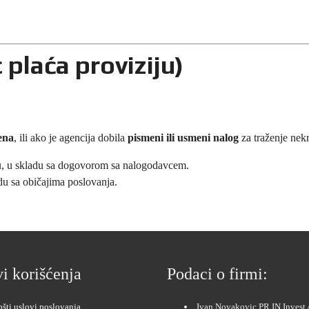
L
A
N
I
N
laća proviziju)
A
P
R
O
D
A
ena
, ili ako je agencija dobila
pismeni ili usmeni nalog
za traženje nekr
J
A
K
u
, u skladu sa dogovorom sa nalogodavcem.
U
adu sa običajima poslovanja.
Ć
A
T
A
R
A
P
L
i korišćenja
Podaci o firmi:
A
N
I
N
šti uslovi poslovanja
Ivan Novakovic PR IN Invest 