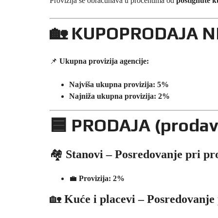
Provizija se obračunava u procentima od
postignute 
E
🏡
KUPOPRODAJA N
P
R
O
D
A
📌
Ukupna provizija agencije:
J
A
K
Najviša ukupna provizija: 5%
U
Najniža ukupna provizija: 2%
Ć
A
U
🟦
PRODAJA (prodavac
Ž
I
C
E
🏘️
Stanovi – Posredovanje pri pr
P
R
💼
Provizija: 2%
O
D
A
🏡
Kuće i placevi – Posredovanje 
J
A