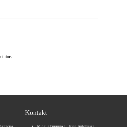
etnine.
Kontakt
Agencija
Mihaila Pupuina 1, Uzice, Autobuska