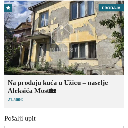
PRODAJA
Na prodaju kuća u Užicu – naselje
Aleksića Most🏡
21.500€
Pošalji upit