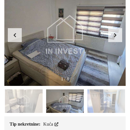
1
/
8
Tip nekretnine:
Kuća