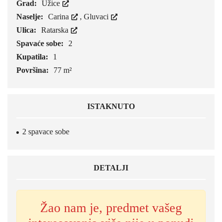
Grad:
Užice
Naselje:
Carina
,
Gluvaci
Ulica:
Ratarska
Spavaće sobe:
2
Kupatila:
1
Površina:
77 m²
ISTAKNUTO
2 spavace sobe
DETALJI
Žao nam je, predmet vašeg