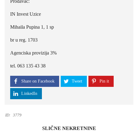
Prodavac:
IN Invest Uzice
Mihaila Pupina 1, 1 sp
br u reg. 1703
Agenciska provizija 3%
tel. 063 135 43 38
Share on Facebook
Tweet
Pin it
LinkedIn
ID:
3779
SLIČNE NEKRETNINE