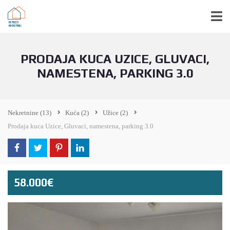
PRODAJA KUCA UZICE, GLUVACI,
NAMESTENA, PARKING 3.0
Nekretnine
(13)
Kuća
(2)
Užice
(2)
Prodaja kuca Uzice, Gluvaci, namestena, parking 3.0
58.000€