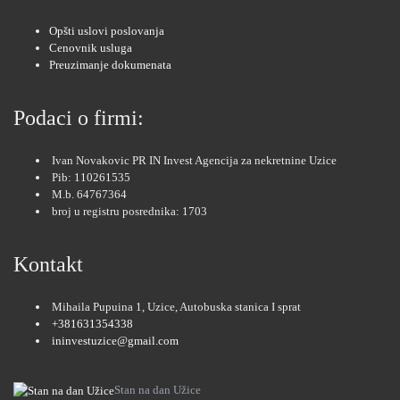
Opšti uslovi poslovanja
Cenovnik usluga
Preuzimanje dokumenata
Podaci o firmi:
Ivan Novakovic PR IN Invest Agencija za nekretnine Uzice
Pib: 110261535
M.b. 64767364
broj u registru posrednika: 1703
Kontakt
Mihaila Pupuina 1, Uzice, Autobuska stanica I sprat
+381631354338
ininvestuzice@gmail.com
Stan na dan Užice