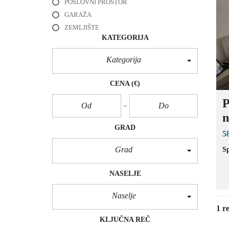
POSLOVNI PROSTOR
E
GARAŽA
ZEMLJIŠTE
P
KATEGORIJA
R
O
D
Kategorija
A
J
A
CENA
(€)
K
U
P
Ć
A
n
U
Ž
GRAD
5
I
C
Grad
Sp
E
NASELJE
P
R
O
Naselje
D
A
1 re
J
KLJUČNA REČ
A