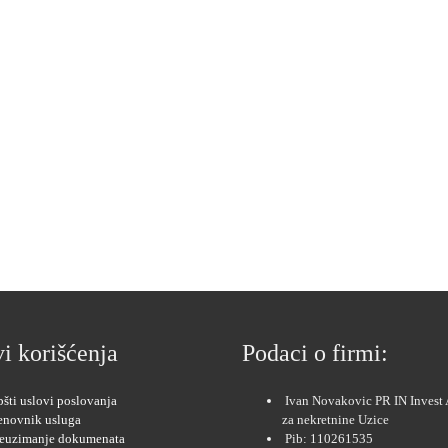
A
i korišćenja
Podaci o firmi:
šti uslovi poslovanja
Ivan Novakovic PR IN Invest 
enovnik usluga
za nekretnine Uzice
reuzimanje dokumenata
Pib: 110261535