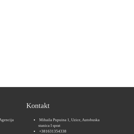
Kontakt
Agencija
Mihaila Pupuina 1, Uzice, Autobuska
stanica I sprat
+381631354338