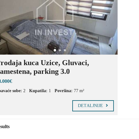
P
L
A
N
I
N
A
P
R
O
rodaja kuca Uzice, Gluvaci,
D
A
amestena, parking 3.0
J
A
8.000€
P
L
avaće sobe:
2
Kupatila:
1
Površina:
77 m²
A
C
E
DETALJNIJE
V
A
T
A
R
sults
A
P