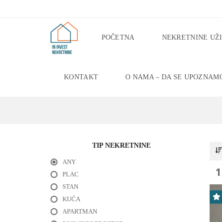
POČETNA
NEKRETNINE UŽ
KONTAKT
O NAMA – DA SE UPOZNAM
P
R
O
D
A
J
A
S
TIP NEKRETNINE
T
A
ANY
N
1
PLAC
O
V
STAN
A
U
KUĆA
Ž
APARTMAN
I
C