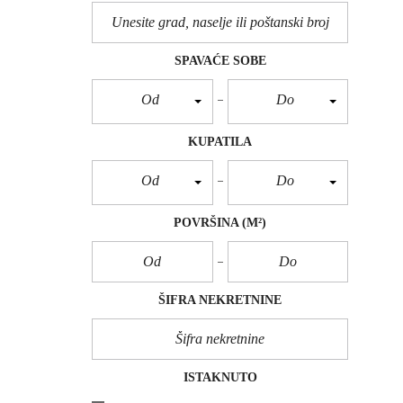
P
L
A
C
E
SPAVAĆE SOBE
V
A
Od
Do
U
Ž
I
KUPATILA
C
E
Od
Do
POVRŠINA
(M²)
ŠIFRA NEKRETNINE
ISTAKNUTO