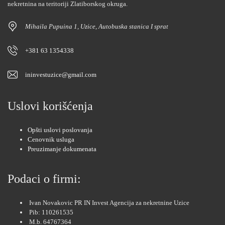
nekretnina na teritoriji Zlatiborskog okruga.
Mihaila Pupuina 1, Uzice, Autobuska stanica I sprat
+381 63 1354338
ininvestuzice@gmail.com
Uslovi korišćenja
Opšti uslovi poslovanja
Cenovnik usluga
Preuzimanje dokumenata
Podaci o firmi:
Ivan Novakovic PR IN Invest Agencija za nekretnine Uzice
Pib: 110261535
M.b. 64767364