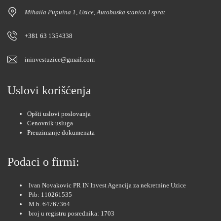
Mihaila Pupuina 1, Uzice, Autobuska stanica I sprat
+381 63 1354338
ininvestuzice@gmail.com
Uslovi korišćenja
Opšti uslovi poslovanja
Cenovnik usluga
Preuzimanje dokumenata
Podaci o firmi:
Ivan Novakovic PR IN Invest Agencija za nekretnine Uzice
Pib: 110261535
M.b. 64767364
broj u registru posrednika: 1703