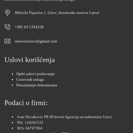
Mihaila Pupuina 1, Uzice, Autobuska stanica I sprat
+381 63 1354338
ininvestuzice@gmail.com
Uslovi korišćenja
Opšti uslovi poslovanja
Cenovnik usluga
Preuzimanje dokumenata
Podaci o firmi:
Ivan Novakovic PR IN Invest Agencija za nekretnine Uzice
Pib: 110261535
M.b. 64767364