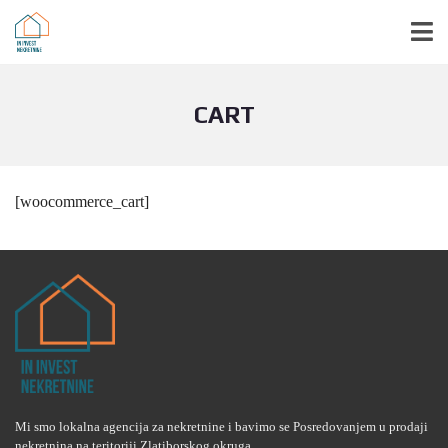
CART
[woocommerce_cart]
Mi smo lokalna agencija za nekretnine i bavimo se Posredovanjem u prodaji
nekretnina na teritoriji Zlatiborskog okruga.